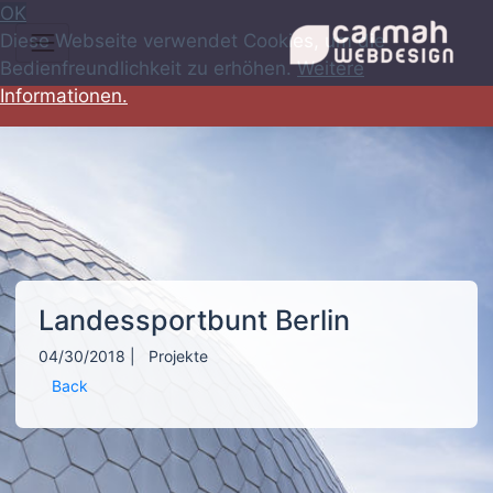
OK
Diese Webseite verwendet Cookies, um die
Bedienfreundlichkeit zu erhöhen.
Weitere
Informationen.
Landessportbunt Berlin
04/30/2018
|
Projekte
Back